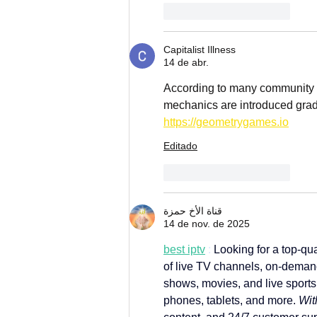
Curtir
Responder
Capitalist Illness
14 de abr.
According to many community re
mechanics are introduced gradu
https://geometrygames.io
Editado
Curtir
Responder
قناة الأخ حمزة
14 de nov. de 2025
best iptv
 :
 Looking for a top-qu
of live TV channels, on-deman
shows, movies, and live sports
phones, tablets, and more. 
Wit