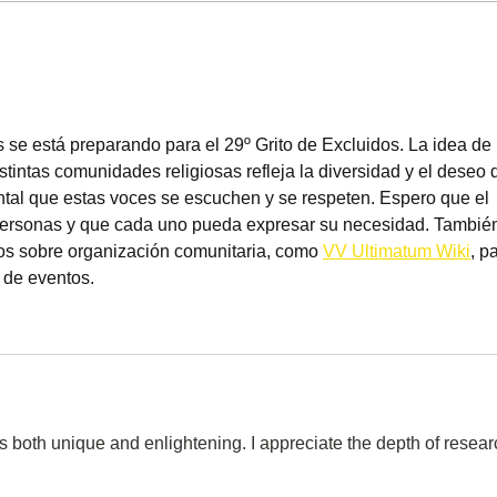
O Grito Profético das Marias
AVA
IMA
GRIT
EXCL
 se está preparando para el 29º Grito de Excluidos. La idea de 
istintas comunidades religiosas refleja la diversidad y el deseo 
tal que estas voces se escuchen y se respeten. Espero que el 
personas y que cada uno pueda expresar su necesidad. Tambié
rsos sobre organización comunitaria, como 
VV Ultimatum Wiki
, p
o de eventos.
is both unique and enlightening. I appreciate the depth of resear
etry arrow 2