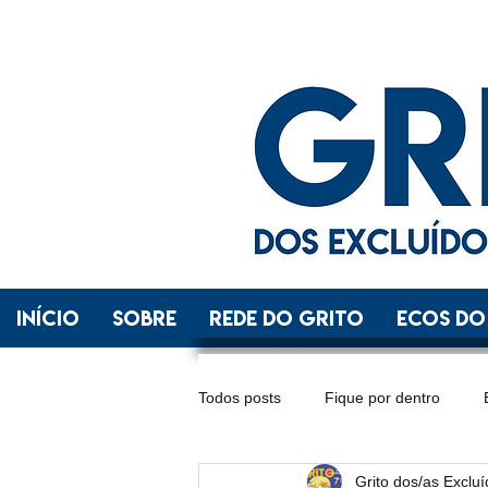
INÍCIO
SOBRE
REDE DO GRITO
ECOS DO
Todos posts
Fique por dentro
Grito dos/as Exclu
Distrito Federal
Espírito Santo