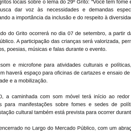
 gritos locais sobre o lema do 29º Grito: "Você tem fome 
sca dar voz às necessidades e demandas específ
do a importância da inclusão e do respeito à diversida
do do Grito ocorrerá no dia 07 de setembro, a partir d
lico. A participação das crianças será valorizada, perm
s, poesias, músicas e falas durante o evento.
om e microfone para atividades culturais e políticas,
 haverá espaço para oficinas de cartazes e ensaio de a
dade e a mobilização.
, a caminhada com som móvel terá início ao redor 
as para manifestações sobre fomes e sedes de políti
tação cultural também está prevista para ocorrer durant
 encerrado no Largo do Mercado Público, com um abraço