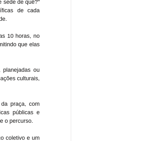
e sede de quê?" 
icas de cada 
de.
as 10 horas, no 
itindo que elas 
 planejadas ou 
ções culturais, 
da praça, com 
cas públicas e 
e o percurso.
 coletivo e um 