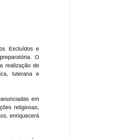
s Excluídos e 
reparatória. O 
a realização de 
ca, luterana e 
 anunciadas em 
ões religiosas, 
s, enriquecerá 