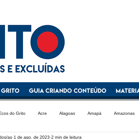
 GRITO
GUIA CRIANDO CONTEÚDO
Materia
Ecos do Grito
Acre
Alagoas
Amapá
Amazonas
ídos/as
1 de ago. de 2023
2 min de leitura
Goiás
Maranhão
Mato Grosso
Mato Grosso do