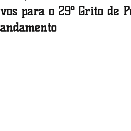
vos para o 29º Grito de P
Pernambuco
Piauí
Rio de Janeiro
Rio Grande do 
 andamento
Roraima
Santa Catarina
São Paulo
Sergipe