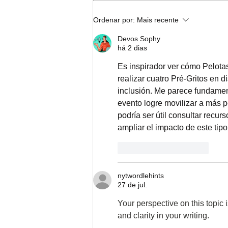
Nota de Solidariedade com o
Ordenar por:
Mais recente
povo do Rio Grande do Sul e
Santa Catarina
Devos Sophy
há 2 dias
Es inspirador ver cómo Pelotas
realizar cuatro Pré-Gritos en d
inclusión. Me parece fundamen
evento logre movilizar a más 
podría ser útil consultar recu
ampliar el impacto de este tip
Curtir
Responder
nytwordlehints
27 de jul.
Your perspective on this topic 
and clarity in your writing. 
geom