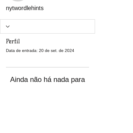
nytwordlehints
Perfil
Data de entrada: 20 de set. de 2024
Ainda não há nada para
mostrar
Quando esse membro adicionar
informações sobre si mesmo, você as
verá aqui.