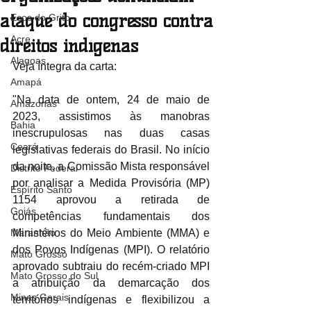
ataque do congresso contra
Ecos do Grito
Acre
direitos indígenas
Alagoas
Veja íntegra da carta:
Amapá
"Na data de ontem, 24 de maio de 
Amazonas
2023, assistimos às manobras 
Bahia
inescrupulosas nas duas casas 
Ceará
legislativas federais do Brasil. No início 
da noite, a Comissão Mista responsável 
Distrito Federal
por analisar a Medida Provisória (MP) 
Espírito Santo
1154 aprovou a retirada de 
Goiás
competências fundamentais dos 
Maranhão
Ministérios do Meio Ambiente (MMA) e 
dos Povos Indígenas (MPI). O relatório 
Mato Grosso
aprovado subtraiu do recém-criado MPI 
Mato Grosso do Sul
a atribuição da demarcação dos 
Minas Gerais
territórios indígenas e flexibilizou a 