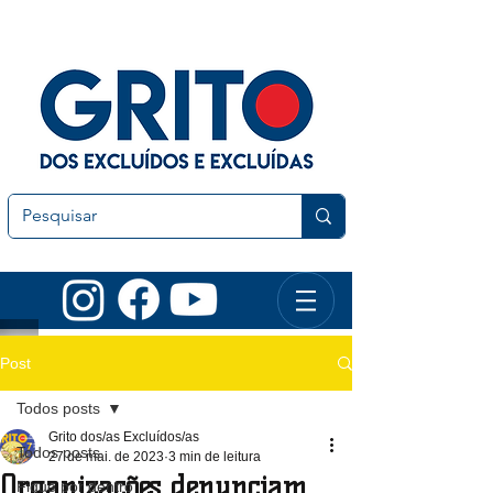
Post
Todos posts
Grito dos/as Excluídos/as
Todos posts
27 de mai. de 2023
3 min de leitura
Organizações denunciam
Fique por dentro