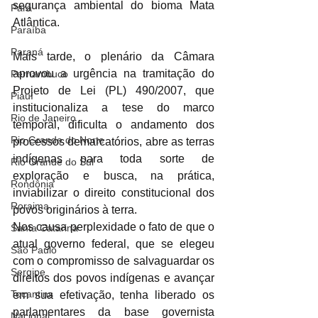
segurança ambiental do bioma Mata 
Pará
Atlântica.
Paraíba
Paraná
Mais tarde, o plenário da Câmara 
aprovou a urgência na tramitação do 
Pernambuco
Projeto de Lei (PL) 490/2007, que 
Piauí
institucionaliza a tese do marco 
Rio de Janeiro
temporal, dificulta o andamento dos 
Rio Grande do Norte
processos demarcatórios, abre as terras 
indígenas para toda sorte de 
Rio Grande do Sul
exploração e busca, na prática, 
Rondônia
inviabilizar o direito constitucional dos 
Roraima
povos originários à terra.
Nos causa perplexidade o fato de que o 
Santa Catarina
atual governo federal, que se elegeu 
São Paulo
com o compromisso de salvaguardar os 
Sergipe
direitos dos povos indígenas e avançar 
Tocantins
em sua efetivação, tenha liberado os 
parlamentares da base governista 
Nacional