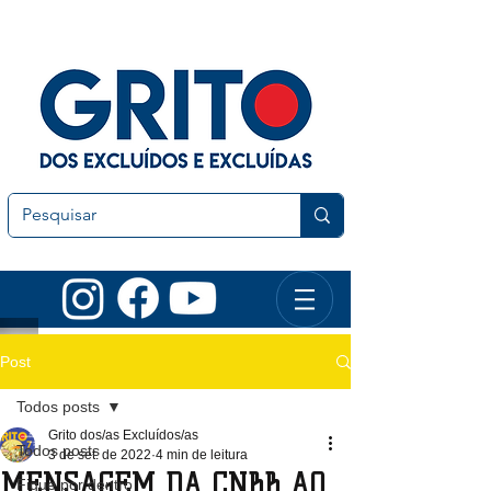
Post
Todos posts
Grito dos/as Excluídos/as
Todos posts
3 de set. de 2022
4 min de leitura
MENSAGEM DA CNBB AO
Fique por dentro