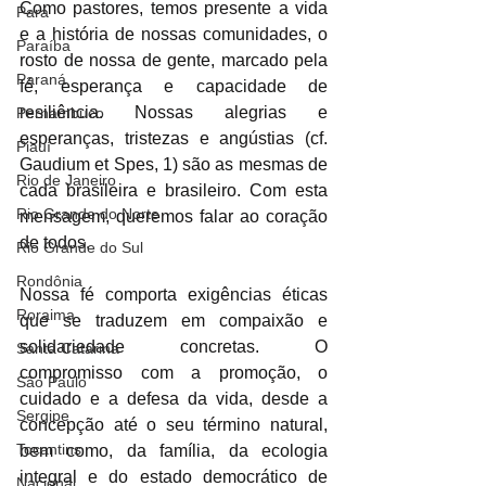
Como pastores, temos presente a vida 
Pará
e a história de nossas comunidades, o 
Paraíba
rosto de nossa de gente, marcado pela 
Paraná
fé, esperança e capacidade de 
resiliência. Nossas alegrias e 
Pernambuco
esperanças, tristezas e angústias (cf. 
Piauí
Gaudium et Spes, 1) são as mesmas de 
Rio de Janeiro
cada brasileira e brasileiro. Com esta 
Rio Grande do Norte
mensagem, queremos falar ao coração 
de todos. 
Rio Grande do Sul
Rondônia
Nossa fé comporta exigências éticas 
Roraima
que se traduzem em compaixão e 
solidariedade concretas. O 
Santa Catarina
compromisso com a promoção, o 
São Paulo
cuidado e a defesa da vida, desde a 
Sergipe
concepção até o seu término natural, 
Tocantins
bem como, da família, da ecologia 
integral e do estado democrático de 
Nacional