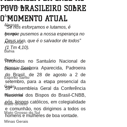
POVO BRASILEIRO SOBRE
Ecos do Grito
Acre
O MOMENTO ATUAL
Alagoas
“Se nos esforçamos e lutamos, é 
Amapá
porque pusemos a nossa esperança no 
Deus vivo, que é o salvador de todos” 
Amazonas
(1 Tm 4,10). 
Bahia
Ceará
Reunidos no Santuário Nacional de 
Nossa Senhora Aparecida, Padroeira 
Distrito Federal
do Brasil, de 28 de agosto a 2 de 
Espírito Santo
setembro, para a etapa presencial da 
Goiás
59ª Assembleia Geral da Conferência 
Maranhão
Nacional dos Bispos do Brasil-CNBB, 
nós, bispos católicos, em colegialidade 
Mato Grosso
e comunhão, nos dirigimos a todos os 
Mato Grosso do Sul
homens e mulheres de boa vontade. 
Minas Gerais