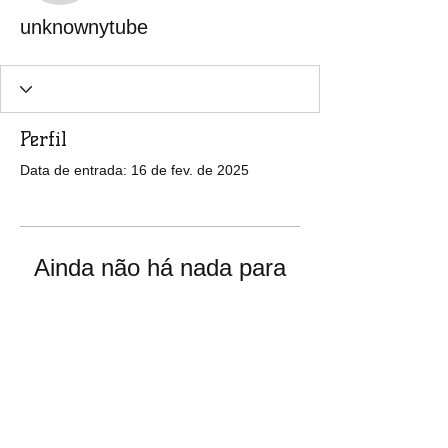
unknownytube
Perfil
Data de entrada: 16 de fev. de 2025
Ainda não há nada para
mostrar
Quando esse membro adicionar
informações sobre si mesmo, você as
verá aqui.