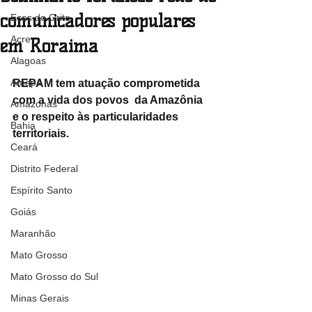
comunicadores populares
Ecos do Grito
Acre
em Roraima
Alagoas
Amapá
REPAM tem atuação comprometida 
com a vida dos povos  da Amazônia 
Amazonas
e o respeito às particularidades 
Bahia
territoriais.
Ceará
Distrito Federal
Espírito Santo
Goiás
Maranhão
Mato Grosso
Mato Grosso do Sul
Minas Gerais