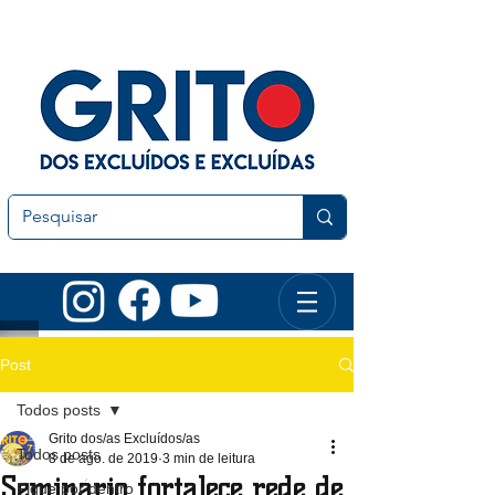
Post
Todos posts
Grito dos/as Excluídos/as
Todos posts
8 de ago. de 2019
3 min de leitura
Seminário fortalece rede de
Fique por dentro