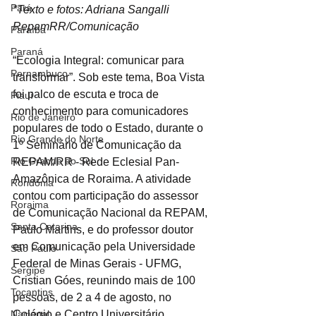
Pará
*Texto e fotos: Adriana Sangalli
RepamRR/Comunicação
Paraíba
Paraná
“Ecologia Integral: comunicar para 
Pernambuco
transformar”. Sob este tema, Boa Vista 
foi palco de escuta e troca de 
Piauí
conhecimento para comunicadores 
Rio de Janeiro
populares de todo o Estado, durante o 
Rio Grande do Norte
1º Seminário de Comunicação da 
Rio Grande do Sul
REPAM/RR - Rede Eclesial Pan-
Amazônica de Roraima. A atividade 
Rondônia
contou com participação do assessor 
Roraima
de Comunicação Nacional da REPAM, 
Santa Catarina
Paulo Martins, e do professor doutor 
em Comunicação pela Universidade 
São Paulo
Federal de Minas Gerais - UFMG, 
Sergipe
Cristian Góes, reunindo mais de 100 
Tocantins
pessoas, de 2 a 4 de agosto, no 
Colégio e Centro Universitário 
Nacional