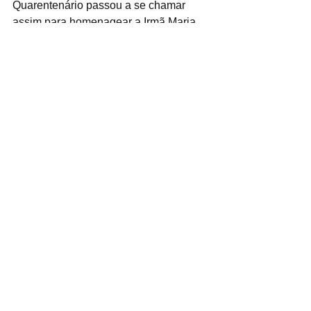
Quarentenário passou a se chamar 
assim para homenagear a Irmã Maria 
Dolores Muñiz Junquera, espanhola de 
nascimento, mas vicentina de coração, 
que atuou incansavelmente por 
igualdade social e ajudou a transformar 
o bairro. Ela morreu aos 82 anos de 
idade, em 2008. Conhecida como “mãe 
dos pobres”, a religiosa dedicou mais 
de 40 anos de sua vida à população 
carente.
Ecos do Grito
Ver tudo
Posts recentes