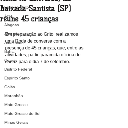
Baixada Santista (SP)
Ecos do Grito
Acre
reúne 45 crianças
Alagoas
Amapá
Em preparação ao Grito, realizamos 
uma Roda de conversa com a 
Amazonas
presença de 45 crianças, que, entre as 
Bahia
atividades, participaram da oficina de 
Ceará
cartaz para o dia 7 de setembro.
Distrito Federal
Espírito Santo
Goiás
Maranhão
Mato Grosso
Mato Grosso do Sul
Minas Gerais