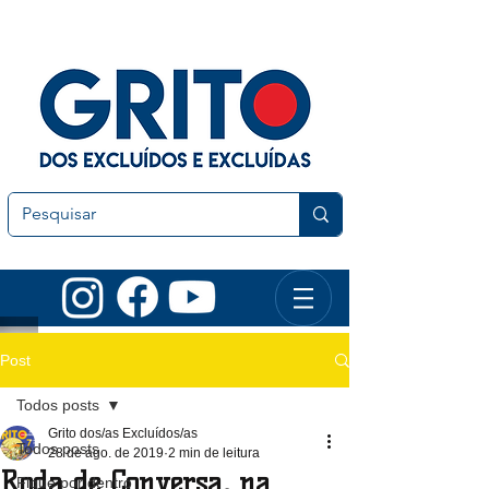
Post
Todos posts
Grito dos/as Excluídos/as
Todos posts
28 de ago. de 2019
2 min de leitura
Roda de Conversa, na
Fique por dentro