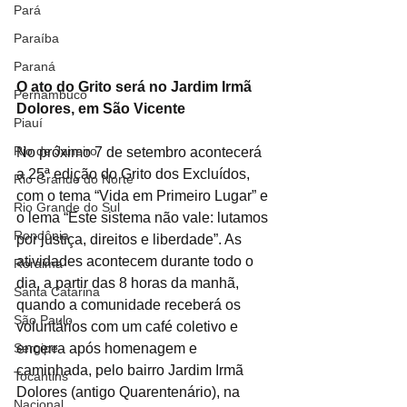
Pará
Paraíba
Paraná
O ato do Grito será no Jardim Irmã 
Pernambuco
Dolores, em São Vicente
Piauí
Rio de Janeiro
No próximo 7 de setembro acontecerá 
a 25ª edição do Grito dos Excluídos, 
Rio Grande do Norte
com o tema “Vida em Primeiro Lugar” e 
Rio Grande do Sul
o lema “Este sistema não vale: lutamos 
Rondônia
por justiça, direitos e liberdade”. As 
atividades acontecem durante todo o 
Roraima
dia, a partir das 8 horas da manhã, 
Santa Catarina
quando a comunidade receberá os 
São Paulo
voluntários com um café coletivo e 
encerra após homenagem e 
Sergipe
caminhada, pelo bairro Jardim Irmã 
Tocantins
Dolores (antigo Quarentenário), na 
Nacional