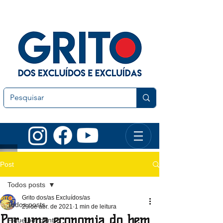
Post
Todos posts
Grito dos/as Excluídos/as
Todos posts
29 de abr. de 2021
1 min de leitura
Por uma economia do bem
Fique por dentro