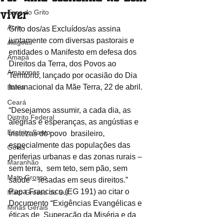
viver
Ecos do Grito
Acre
Grito dos/as Excluídos/as assina 
juntamente com diversas pastorais e 
Alagoas
entidades o Manifesto em defesa dos 
Amapá
Direitos da Terra, dos Povos ao 
Amazonas
Território, lançado por ocasião do Dia 
Internacional da Mãe Terra, 22 de abril.
Bahia
Ceará
“Desejamos assumir, a cada dia, as 
Distrito Federal
alegrias e esperanças, as angústias e 
Espírito Santo
tristezas do povo  brasileiro, 
especialmente das populações das 
Goiás
periferias urbanas e das zonas rurais – 
Maranhão
sem terra,  sem teto, sem pão, sem 
Mato Grosso
saúde – lesadas em seus direitos.” 
Papa Francisco (EG 191) ao citar o 
Mato Grosso do Sul
Documento “Exigências Evangélicas e 
Minas Gerais
éticas de  Superação da Miséria e da 