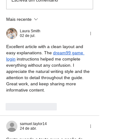
No grito dos excluídos, o
De que eu tenho f
Escreva um comentário
Mutirão da Profecia
que eu tenho sede
Mais recente
Laura Smith
02 de jul.
Excellent article with a clean layout and 
easy explanations. The 
dream99 game 
login
 instructions helped me complete 
everything without any confusion. I 
appreciate the natural writing style and the 
attention to detail throughout the guide. 
Great work, and keep sharing more 
informative content.
Curtir
Responder
samuel.taylor14
24 de abr.