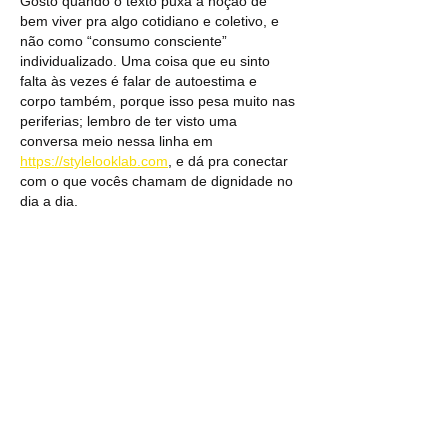
Gosto quando o texto puxa a noção de 
bem viver pra algo cotidiano e coletivo, e 
não como “consumo consciente” 
individualizado. Uma coisa que eu sinto 
falta às vezes é falar de autoestima e 
corpo também, porque isso pesa muito nas 
periferias; lembro de ter visto uma 
conversa meio nessa linha em 
https://stylelooklab.com
, e dá pra conectar 
com o que vocês chamam de dignidade no 
dia a dia.
Curtir
Responder
samuel.taylor14
24 de abr.
Quando colocam “direitos dos povos ao 
território” no centro, dá pra ver que não é 
só pauta ambiental — é disputa concreta 
por terra, moradia, água e saúde. Aliás, 
sempre me pergunto como projetos e 
ferramentas “do bem” conseguem 