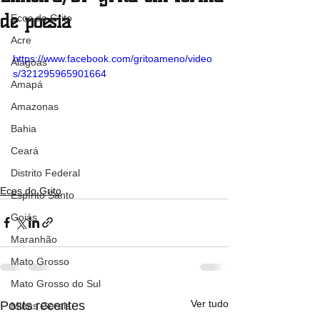
de poesia
Ecos do Grito
Acre
https://www.facebook.com/gritoameno/video
Alagoas
s/321295965901664
Amapá
Amazonas
Bahia
Ceará
Distrito Federal
Ecos do Grito
Espírito Santo
Goiás
Maranhão
Mato Grosso
Mato Grosso do Sul
Ver tudo
Posts recentes
Minas Gerais