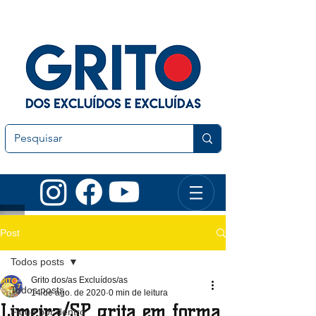
Post
Todos posts
Grito dos/as Excluídos/as
Todos posts
14 de ago. de 2020
0 min de leitura
Limeira/SP grita em forma
Fique por dentro