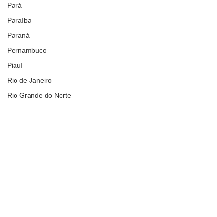
Pará
Paraíba
Paraná
Pernambuco
Piauí
Rio de Janeiro
Rio Grande do Norte
Rio Grande do Sul
Rondônia
Roraima
Santa Catarina
São Paulo
Sergipe
Comentários
Tocantins
Nacional