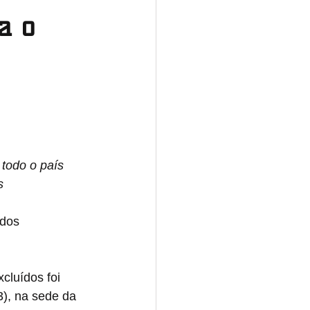
a o
Norte
Tocantins
Nacional
todo o país 
s 
dos 
cluídos foi 
3), na sede da 