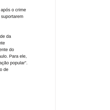
 após o crime 
o suportarem 
ade da 
te 
ente do 
lo. Para ele, 
ação popular”. 
o de 