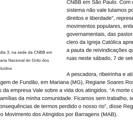
CNBB em São Paulo. Com o
sistema não vale lutamos por
direitos e liberdade”, repre
movimentos populares, enti
governamentais, das pastora
clero da Igreja Católica ap
a pauta de reivindicações q
 dia 3, na sede da CNBB em 
ruas neste sábado, 7 de se
aria Nacional do Grito dos 
luídos
A pescadora, ribeirinha e at
agem de Fundão, em Mariana (MG), Regiane Soares Ro
 da empresa Vale sobre a vida dos atingidos. “A morte 
 famílias da minha comunidade. Ficamos sem trabalho, s
onsequências de termos perdido o nosso rio”, disse Reg
do Movimento dos Atingidos por Barragens (MAB).