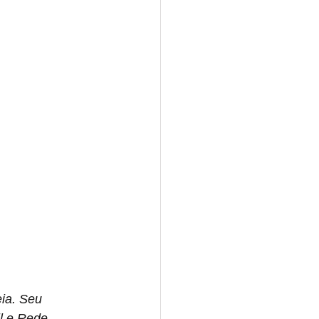
ia. Seu 
l e Rede 