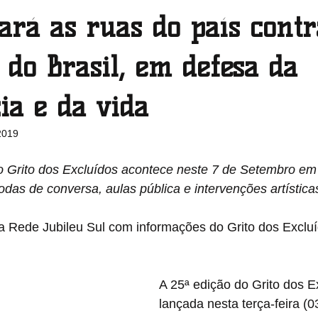
ará as ruas do país contr
Pernambuco
Piauí
Rio de Janeiro
Rio Grande do 
do Brasil, em defesa da
ia e da vida
Roraima
Santa Catarina
São Paulo
Sergipe
2019
o Grito dos Excluídos acontece neste 7 de Setembro em 
odas de conversa, aulas pública e intervenções artística
 Rede Jubileu Sul com informações do Grito dos Excluí
A 25ª edição do Grito dos Ex
lançada nesta terça-feira (0