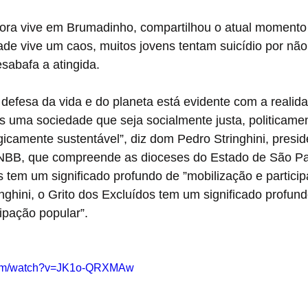
ora vive em Brumadinho, compartilhou o atual momento
dade vive um caos, muitos jovens tentam suicídio por nã
esabafa a atingida.
e defesa da vida e do planeta está evidente com a realid
uma sociedade que seja socialmente justa, politicamen
icamente sustentável”, diz dom Pedro Stringhini, presid
NBB, que compreende as dioceses do Estado de São Pau
s tem um significado profundo de ”mobilização e particip
ghini, o Grito dos Excluídos tem um significado profund
cipação popular”.
.com/watch?v=JK1o-QRXMAw