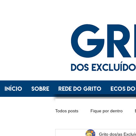
INÍCIO
SOBRE
REDE DO GRITO
ECOS DO
Todos posts
Fique por dentro
Grito dos/as Exclu
Distrito Federal
Espírito Santo