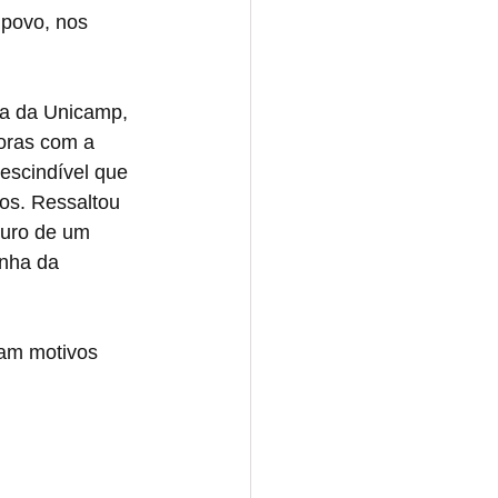
povo, nos 
ia da Unicamp, 
oras com a 
scindível que 
os. Ressaltou 
turo de um 
inha da 
tam motivos 