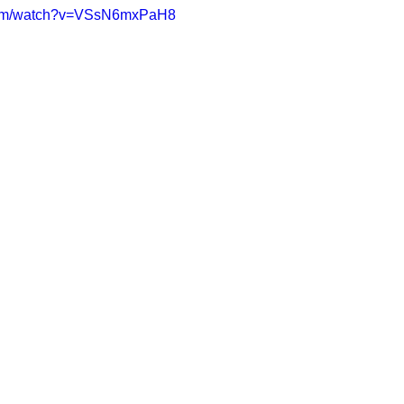
.com/watch?v=VSsN6mxPaH8