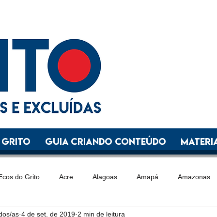
 GRITO
GUIA CRIANDO CONTEÚDO
Materia
Ecos do Grito
Acre
Alagoas
Amapá
Amazonas
ídos/as
4 de set. de 2019
2 min de leitura
Goiás
Maranhão
Mato Grosso
Mato Grosso do