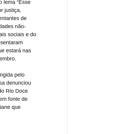
 lema “Esse 
 justiça, 
sentantes de 
dades não-
is sociais e do 
resentaram 
ue estará nas 
tembro. 
ingida pelo 
sa denunciou 
do Rio Doce 
em fonte de 
iane que 