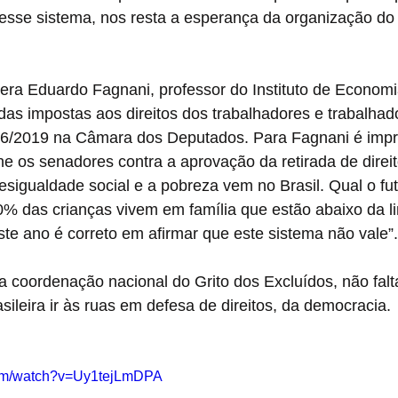
esse sistema, nos resta a esperança da organização do 
ra Eduardo Fagnani, professor do Instituto de Econom
as impostas aos direitos dos trabalhadores e trabalhad
6/2019 na Câmara dos Deputados. Para Fagnani é impre
e os senadores contra a aprovação da retirada de direit
sigualdade social e a pobreza vem no Brasil. Qual o fu
0% das crianças vivem em família que estão abaixo da l
te ano é correto em afirmar que este sistema não vale”.
a coordenação nacional do Grito dos Excluídos, não fal
sileira ir às ruas em defesa de direitos, da democracia.
com/watch?v=Uy1tejLmDPA