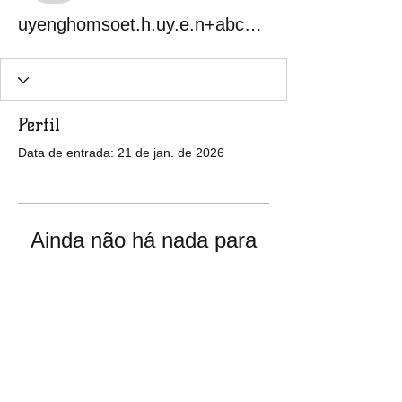
uyenghomsoet.h.uy.e.n+abc123
Perfil
Data de entrada: 21 de jan. de 2026
Ainda não há nada para
mostrar
Quando esse membro adicionar
informações sobre si mesmo, você as
verá aqui.