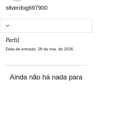
silverdog697900
Perfil
Data de entrada: 28 de mai. de 2026
Ainda não há nada para
mostrar
Quando esse membro adicionar
informações sobre si mesmo, você as
verá aqui.