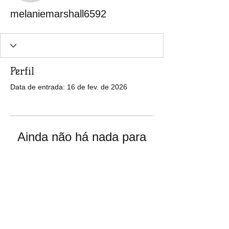
melaniemarshall6592
Perfil
Data de entrada: 16 de fev. de 2026
Ainda não há nada para
mostrar
Quando esse membro adicionar
informações sobre si mesmo, você as
verá aqui.