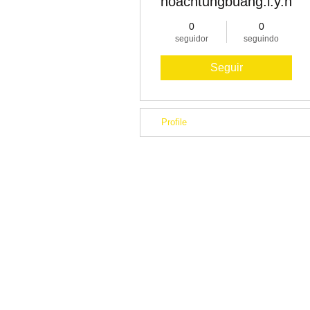
hoachtungbuang.l.y.nh
0
0
seguidor
seguindo
Seguir
Profile
Fale conosco