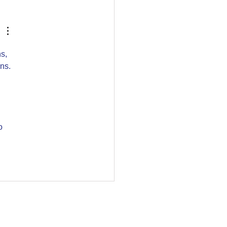
LANCHE DE EVENTOS E
GENS EXPRESSAM O
O DOS EXCLUÍDOS E
UÍDAS 2023
s, 
ns.
o 