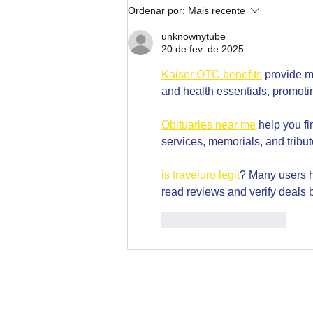
Nota de Solidariedade com o
Ordenar por:
Mais recente
povo do Rio Grande do Sul e
Santa Catarina
unknownytube
20 de fev. de 2025
Kaiser OTC benefits
 provide m
and health essentials, promoti
Obituaries near me
 help you f
services, memorials, and tribut
is traveluro legit
? Many users h
read reviews and verify deals 
Curtir
Responder
Fale conosco