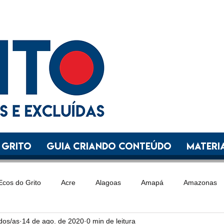
 GRITO
GUIA CRIANDO CONTEÚDO
Materia
Ecos do Grito
Acre
Alagoas
Amapá
Amazonas
ídos/as
14 de ago. de 2020
0 min de leitura
Goiás
Maranhão
Mato Grosso
Mato Grosso do