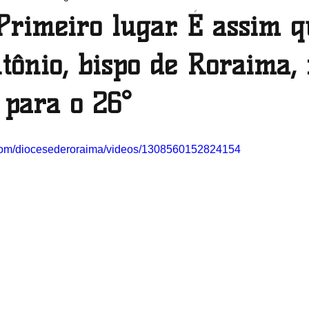
Primeiro lugar. É assim 
Pernambuco
Piauí
Rio de Janeiro
Rio Grande do 
ônio, bispo de Roraima, 
 para o 26°
Roraima
Santa Catarina
São Paulo
Sergipe
.com/diocesederoraima/videos/1308560152824154