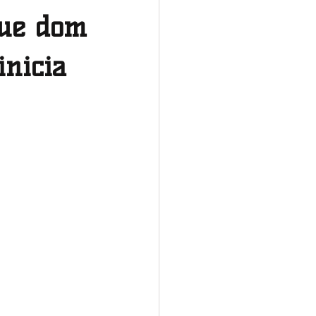
que dom
Norte
inicia
Tocantins
Nacional