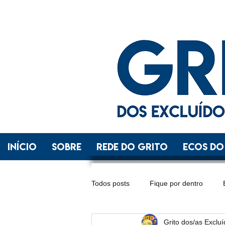
INÍCIO
SOBRE
REDE DO GRITO
ECOS DO
Todos posts
Fique por dentro
Grito dos/as Exclu
Distrito Federal
Espírito Santo