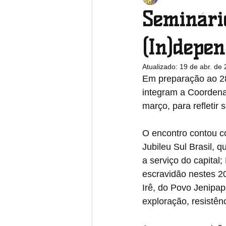
Seminário
Pará
Paraíba
Paraná
(In)depe
Atualizado:
19 de abr. de
Em preparação ao 28
Rio Grande do Sul
Rondônia
integram a Coordenaç
março, para refletir 
O encontro contou c
Jubileu Sul Brasil, 
a serviço do capital
escravidão nestes 2
Irê, do Povo Jenipap
exploração, resistên