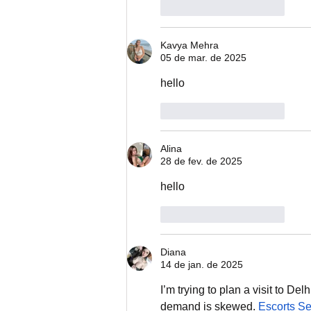
Curtir
Responder
Kavya Mehra
05 de mar. de 2025
hello
Curtir
Responder
Alina
28 de fev. de 2025
hello
Curtir
Responder
Diana
14 de jan. de 2025
I’m trying to plan a visit to 
demand is skewed. 
Escorts Se