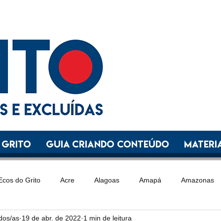
 GRITO
GUIA CRIANDO CONTEÚDO
Materia
Ecos do Grito
Acre
Alagoas
Amapá
Amazonas
ídos/as
19 de abr. de 2022
1 min de leitura
Goiás
Maranhão
Mato Grosso
Mato Grosso do