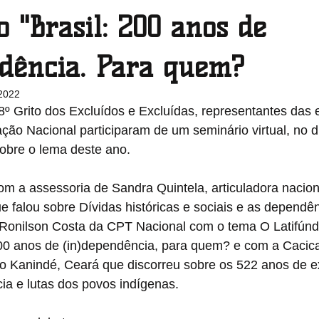
 "Brasil: 200 anos de
Pernambuco
Piauí
Rio de Janeiro
Rio Grande do 
ndência. Para quem?
 2022
º Grito dos Excluídos e Excluídas, representantes das 
Roraima
Santa Catarina
São Paulo
Sergipe
ão Nacional participaram de um seminário virtual, no d
sobre o lema deste ano. 
om a assessoria de Sandra Quintela, articuladora nacio
que falou sobre Dívidas históricas e sociais e as dependê
; Ronilson Costa da CPT Nacional com o tema O Latifúndi
00 anos de (in)dependência, para quem? e com a Cacica
o Kanindé, Ceará que discorreu sobre os 522 anos de ex
cia e lutas dos povos indígenas.  