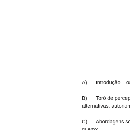
A)      Introdução – 
B)      Toró de perc
alternativas, autonom
C)      Abordagens s
quem?