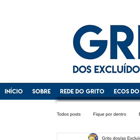
INÍCIO
SOBRE
REDE DO GRITO
ECOS DO
Todos posts
Fique por dentro
Grito dos/as Exclu
Distrito Federal
Espírito Santo