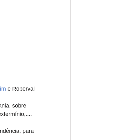
im 
e Roberval
ania, sobre 
xtermínio,....
ndência, para 