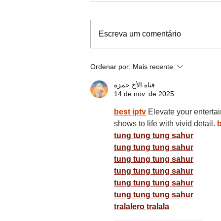
Escreva um comentário
Nota de Solidariedade com o
Ordenar por:
Mais recente
povo do Rio Grande do Sul e
Santa Catarina
قناة الأخ حمزة
14 de nov. de 2025
best iptv
Elevate your enterta
shows to life with vivid detail.
b
tung tung tung sahur
tung tung tung sahur
tung tung tung sahur
tung tung tung sahur
tung tung tung sahur
tung tung tung sahur
tralalero tralala