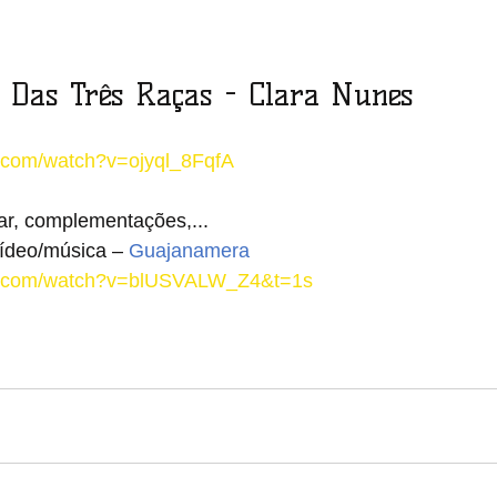
o Das Três Raças - Clara Nunes
e.com/watch?v=ojyql_8FqfA
ar, complementações,...
ídeo/música – 
Guajanamera              
be.com/watch?v=blUSVALW_Z4&t=1s