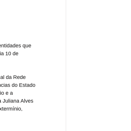
Norte
entidades que 
Tocantins
Nacional
ia 10 de 
nal da Rede 
ncias do Estado 
o e a 
 Juliana Alves 
termínio, 