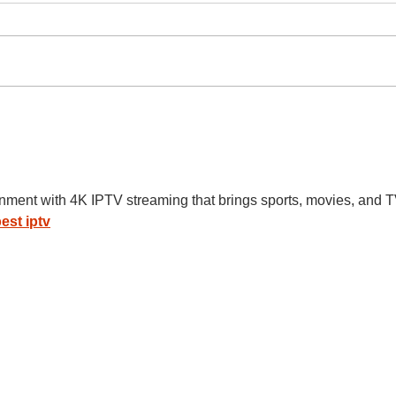
O Grito Profético das Marias
AVA
IMA
GRIT
EXCL
inment with 4K IPTV streaming that brings sports, movies, and T
est iptv