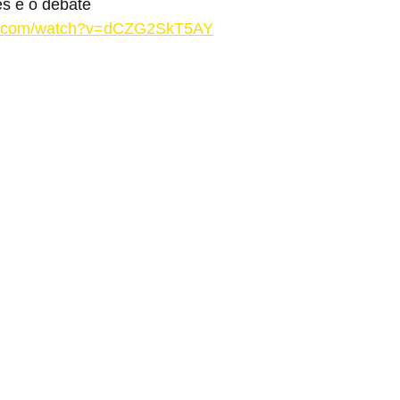
s e o debate
be.com/watch?v=dCZG2SkT5AY