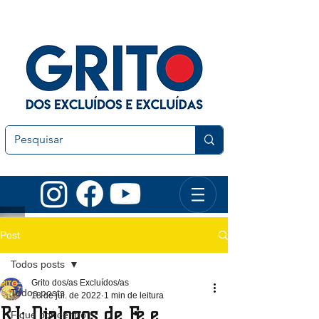
Post
Todos posts
Grito dos/as Excluídos/as
Todos posts
18 de jul. de 2022
1 min de leitura
RJ: Diálogos de Fé e
Fique por dentro