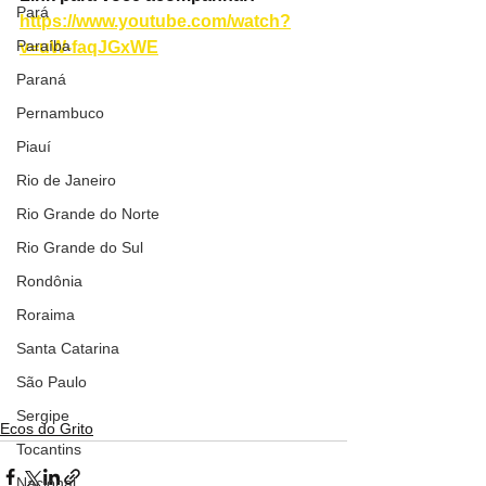
Pará
https://www.youtube.com/watch?
Paraíba
v=uW-faqJGxWE
Paraná
Pernambuco
Piauí
Rio de Janeiro
Rio Grande do Norte
Rio Grande do Sul
Rondônia
Roraima
Santa Catarina
São Paulo
Sergipe
Ecos do Grito
Tocantins
Nacional