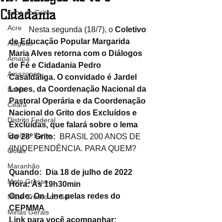
Cidadania
Ecos do Grito
Acre
	Nesta segunda (18/7), o 
Coletivo 
de Educação Popular Margarida 
Alagoas
Maria Alves retorna com o Diálogos 
Amapá
de Fé e Cidadania Pedro 
Amazonas
Casaldáliga. O convidado é Jardel 
Lopes, da Coordenação Nacional da 
Bahia
Pastoral Operária e da Coordenação 
Ceará
Nacional do Grito dos Excluídos e 
Distrito Federal
Excluídas, que falará sobre o lema 
Espírito Santo
do 28º Grito:  
BRASIL 200 ANOS DE 
(IN)DEPENDÊNCIA. PARA QUEM? 
Goiás
Maranhão
Quando:  Dia 18 de julho de 2022
Mato Grosso
Hora: Às 19h30min
Onde: On Line pelas redes do 
Mato Grosso do Sul
CEPMMA
Minas Gerais
Link para você acompanhar: