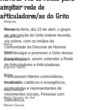
ampliar rede de
Ecos do Grito
Acre
articuladores/as do Grito
Alagoas
Amapá
Na sexta-feira, dia 23 de abril, o grupo 
de articulação do Grito esteve reunido, 
Amazonas
via online, com os irmãos da 
Bahia
comunidade da Diocese de Naviraí 
Ceará
para divulgar e promover o Grito dos/as 
Excluídos/as e, assim, estender a Rede 
Distrito Federal
de Articuladores e Articuladoras. 
Espírito Santo
Goiás
Participaram líderes comunitários, 
Maranhão
cristãos/ãs católicos e evangélicos, 
sindicalistas e representantes de 
Mato Grosso
movimentos sociais, Pessoas com 
Mato Grosso do Sul
Deficiência.
Minas Gerais