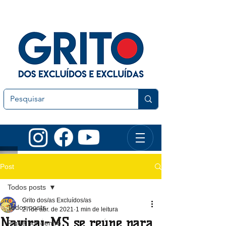
Post
Todos posts
Grito dos/as Excluídos/as
Todos posts
27 de abr. de 2021
1 min de leitura
Naviraí-MS se reúne para
Fique por dentro