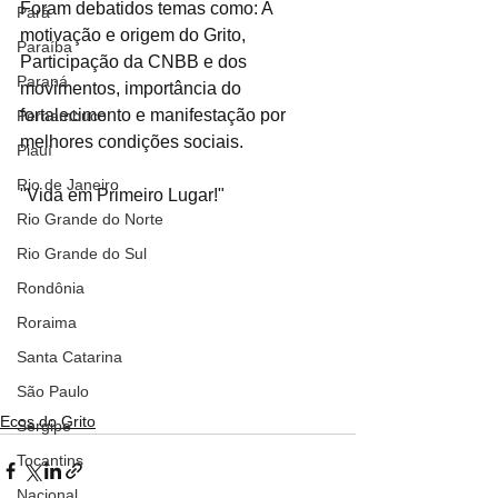
Foram debatidos temas como: A 
Pará
motivação e origem do Grito, 
Paraíba
Participação da CNBB e dos 
Paraná
movimentos, importância do 
fortalecimento e manifestação por 
Pernambuco
melhores condições sociais.
Piauí
Rio de Janeiro
"Vida em Primeiro Lugar!"
Rio Grande do Norte
Rio Grande do Sul
Rondônia
Roraima
Santa Catarina
São Paulo
Ecos do Grito
Sergipe
Tocantins
Nacional