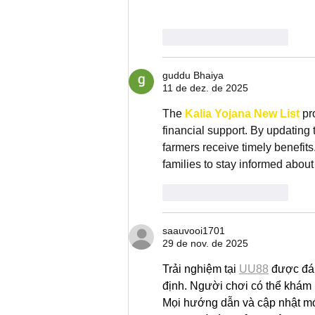
Curtir
Responder
guddu Bhaiya
11 de dez. de 2025
The 
Kalia Yojana New List 
pr
financial support. By updating 
farmers receive timely benefits
families to stay informed about 
Curtir
Responder
saauvooi1701
29 de nov. de 2025
Trải nghiệm tại 
UU88
 được đá
định. Người chơi có thể khám 
Mọi hướng dẫn và cập nhật mớ