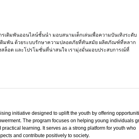
O Grito Profético das Marias
AVA
IMA
GRIT
EXCL
การเดิมพันออนไลน์ชั้นนำ มอบสนามเด็กเล่นเพื่อความบันเทิงระดับ
เดิมพัน ด้วยระบบรักษาความปลอดภัยที่ทันสมัย ผลิตภัณฑ์ที่หลาก
งสล็อต และโปรโมชั่นที่น่าสนใจ เรามุ่งมั่นมอบประสบการณ์ที่
ising initiative designed to uplift the youth by offering opportunit
owerment. The program focuses on helping young individuals g
 practical learning. It serves as a strong platform for youth who 
pects and contribute positively to society.