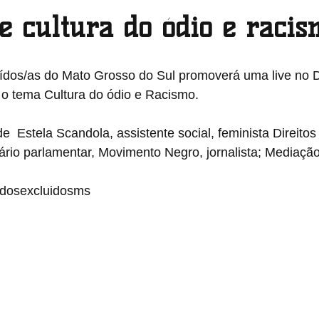
e cultura do ódio e racis
Pernambuco
Piauí
Rio de Janeiro
Rio Grande do 
ídos/as do Mato Grosso do Sul promoverá uma live no Di
 o tema Cultura do ódio e Racismo.
Roraima
Santa Catarina
São Paulo
Sergipe
e  Estela Scandola, assistente social, feminista Direito
rio parlamentar, Movimento Negro, jornalista; Mediação
odosexcluidosms