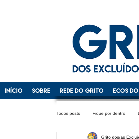
INÍCIO
SOBRE
REDE DO GRITO
ECOS DO
Todos posts
Fique por dentro
Grito dos/as Exclu
Distrito Federal
Espírito Santo