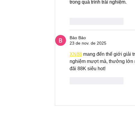
trong quá trình trải nghiệm.
Curtir
Responder
Bảo Bảo
23 de nov. de 2025
XN88
 mang đến thế giới giải t
nghiệm mượt mà, thưởng lớn m
đãi 88K siêu hot!
Curtir
Responder
Fale conosco