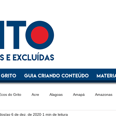
 GRITO
GUIA CRIANDO CONTEÚDO
Materia
Ecos do Grito
Acre
Alagoas
Amapá
Amazonas
ídos/as
6 de dez. de 2020
1 min de leitura
Goiás
Maranhão
Mato Grosso
Mato Grosso do