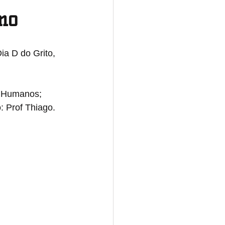
mo
Norte
a D do Grito, 
Tocantins
Nacional
s Humanos; 
: Prof Thiago.