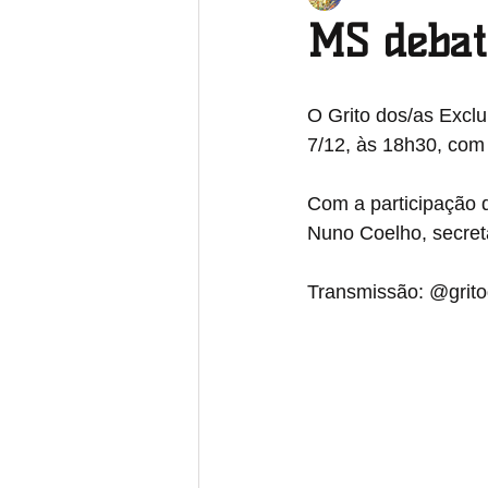
MS debat
Pará
Paraíba
Paraná
O Grito dos/as Exclu
7/12, às 18h30, com
Rio Grande do Sul
Rondônia
Com a participação d
Nuno Coelho, secretá
Transmissão: @grit