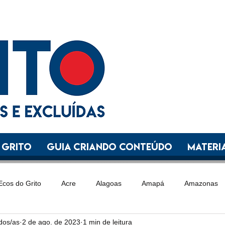
 GRITO
GUIA CRIANDO CONTEÚDO
Materia
Ecos do Grito
Acre
Alagoas
Amapá
Amazonas
ídos/as
2 de ago. de 2023
1 min de leitura
Goiás
Maranhão
Mato Grosso
Mato Grosso do