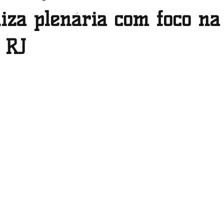
liza plenária com foco na
Pernambuco
Piauí
Rio de Janeiro
Rio Grande do 
 RJ
Roraima
Santa Catarina
São Paulo
Sergipe