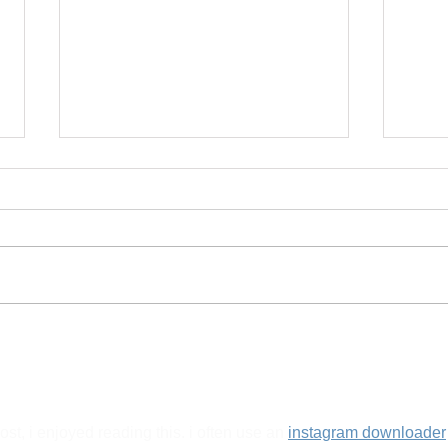
O Grito Profético das Marias
AVA
IMA
GRIT
EXCL
ost, i enjoyed reading this. i often use an 
instagram downloader