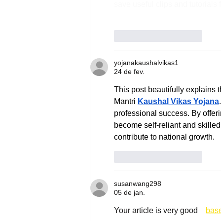
save useful clips and tutorials f
Curtir
Responder
yojanakaushalvikas1
24 de fev.
This post beautifully explains
Mantri 
Kaushal Vikas Yojana
professional success. By offeri
become self-reliant and skilled
contribute to national growth.
Curtir
Responder
susanwang298
05 de jan.
Your article is very good    
base