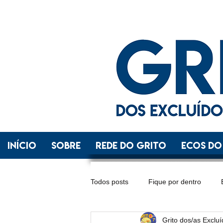
INÍCIO
SOBRE
REDE DO GRITO
ECOS DO
Todos posts
Fique por dentro
Grito dos/as Exclu
Distrito Federal
Espírito Santo