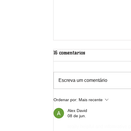
16 comentários
Escreva um comentário
Nota de Solidariedade com o
Ordenar por:
Mais recente
povo do Rio Grande do Sul e
Santa Catarina
Alex David
08 de jun.
really helpful and informative p