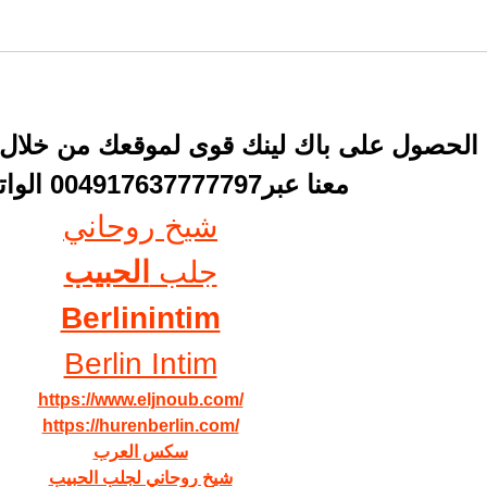
الحصول على باك لينك قوى لموقعك من خلال 
 معنا عبر004917637777797 الواتس اب
شيخ روحاني
جلب 
الحبيب
Berlinintim
Berlin Intim
https://www.eljnoub.com/
https://hurenberlin.com/
سكس العرب
شيخ روحاني لجلب الحبيب