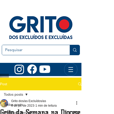
Post
Todos posts
Grito dos/as Excluídos/as
Todos posts
6 de jul. de 2023
1 min de leitura
Grito da Semana na Diocese
Fique por dentro