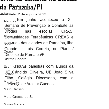
de Parnaíba/PI
Ecos do Grito
Acre
Atualizado:
2 de ago. de 2023
	Em junho aconteceu a XIII 
Alagoas
Semana de Prevenção e Combate às 
Amapá
Drogas nas escolas, CRAS, 
Amazonas
Comunidades Terapêuticas CREAS e 
nas ruas das cidades de Parnaíba, Ilha 
Bahia
Grande e Luis Correia, no Piauí / 
Ceará
Diocese de Parnaíba/PI.
Distrito Federal
	Houve palestras com alunos da 
Espírito Santo
UE Cândido Oliveira, UE João Silva 
Goiás
Filho, Colégio Diocesano, com a 
Maranhão
presença de Arcelor Guedes, 
Mato Grosso
Mato Grosso do Sul
Minas Gerais