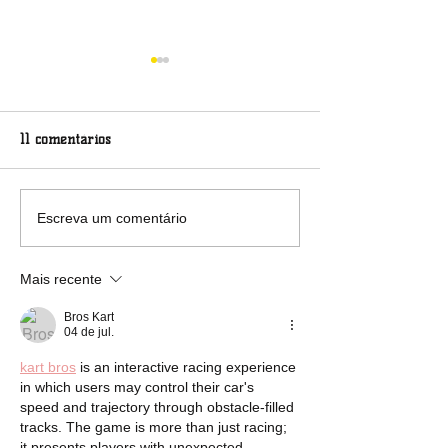
11 comentários
O Grito Profético das
AVALANCHE DE
Escreva um comentário
Marias
E IMAGENS EX
O GRITO DOS EXC
Mais recente
EXCLUÍDAS 2023
Bros Kart
04 de jul.
kart bros
 is an interactive racing experience 
in which users may control their car's 
speed and trajectory through obstacle-filled 
tracks. The game is more than just racing; 
it presents players with unexpected 