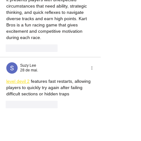
circumstances that need ability, strategic 
thinking, and quick reflexes to navigate 
diverse tracks and earn high points. Kart 
Bros is a fun racing game that gives 
excitement and competitive motivation 
during each race.
Curtir
Responder
Suzy Lee
28 de mai.
level devil 2
 features fast restarts, allowing 
players to quickly try again after failing 
difficult sections or hidden traps 
Curtir
Responder
candy Emily
09 de mai.
I found the post to be extremely intriguing, 