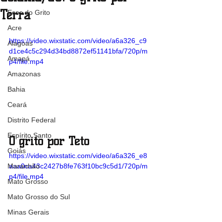
Terra
Ecos do Grito
Acre
https://video.wixstatic.com/video/a6a326_c9
Alagoas
d1ce4c5c294d34bd8872ef51141bfa/720p/m
Amapá
p4/file.mp4
Amazonas
Bahia
Ceará
Distrito Federal
Espírito Santo
O grito por Teto
Goiás
https://video.wixstatic.com/video/a6a326_e8
aaa0ca43c2427b8fe763f10bc9c5d1/720p/m
Maranhão
p4/file.mp4
Mato Grosso
Mato Grosso do Sul
Minas Gerais