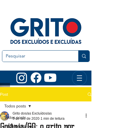
Post
Todos posts
Grito dos/as Excluídos/as
Todos posts
5 de set. de 2020
1 min de leitura
Goiânia/GO: o grito por
Fique por dentro