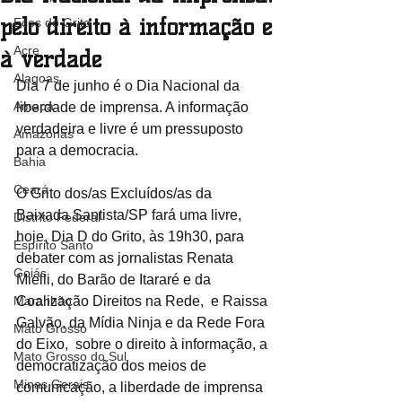
pelo direito à informação e
Ecos do Grito
Acre
à verdade
Alagoas
Dia 7 de junho é o Dia Nacional da 
Amapá
liberdade de imprensa. A informação 
verdadeira e livre é um pressuposto 
Amazonas
para a democracia. 
Bahia
Ceará
O Grito dos/as Excluídos/as da 
Baixada Santista/SP fará uma livre, 
Distrito Federal
hoje, Dia D do Grito, às 19h30, para 
Espírito Santo
debater com as jornalistas Renata 
Goiás
Mielli, do Barão de Itararé e da 
Maranhão
Coalização Direitos na Rede,  e Raissa 
Galvão, da Mídia Ninja e da Rede Fora 
Mato Grosso
do Eixo,  sobre o direito à informação, a 
Mato Grosso do Sul
democratização dos meios de 
Minas Gerais
comunicação, a liberdade de imprensa 