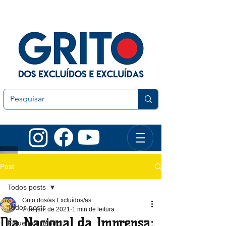
Post
Todos posts
Grito dos/as Excluídos/as
Todos posts
7 de jun. de 2021
1 min de leitura
Dia Nacional da Imprensa:
Fique por dentro