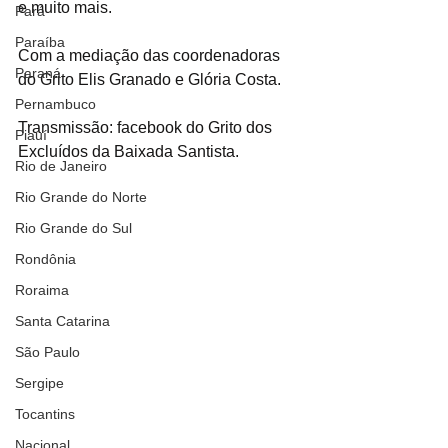
e muito mais. 
Pará
Paraíba
Com a mediação das coordenadoras 
Paraná
do Grito Elis Granado e Glória Costa. 
Pernambuco
Transmissão: facebook do Grito dos 
Piauí
Excluídos da Baixada Santista.
Rio de Janeiro
Rio Grande do Norte
Rio Grande do Sul
Rondônia
Roraima
Santa Catarina
São Paulo
Sergipe
Tocantins
Nacional