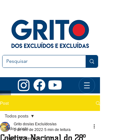
Post
Todos posts
Grito dos/as Excluídos/as
Todos posts
1 de set. de 2022
5 min de leitura
Coletiva Nacional do 28º
Fique por dentro