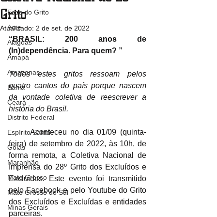
Grito
Ecos do Grito
Acre
Atualizado:
2 de set. de 2022
“BRASIL: 200 anos de 
Alagoas
(In)dependência. Para quem? ” 
Amapá
Amazonas
Todos estes gritos ressoam pelos 
quatro cantos do país porque nascem 
Bahia
da vontade coletiva de reescrever a 
Ceará
história do Brasil.
Distrito Federal
	Aconteceu no dia 01/09 (quinta-
Espírito Santo
feira) de setembro de 2022, às 10h, de 
Goiás
forma remota, a Coletiva Nacional de 
Maranhão
Imprensa do 28º Grito dos Excluídos e 
Mato Grosso
Excluídas. Este evento foi transmitido 
pelo Facebook e pelo Youtube do Grito 
Mato Grosso do Sul
dos Excluídos e Excluídas e entidades 
Minas Gerais
parceiras. 