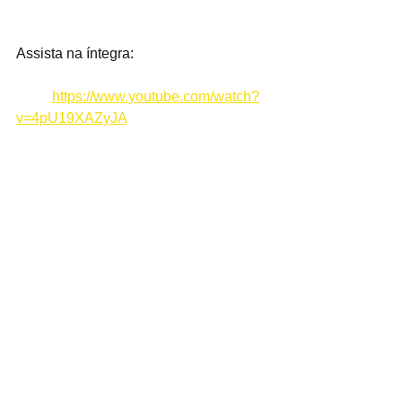
Assista na íntegra:
	https://www.youtube.com/watch?
v=4pU19XAZyJA
Ecos do Grito