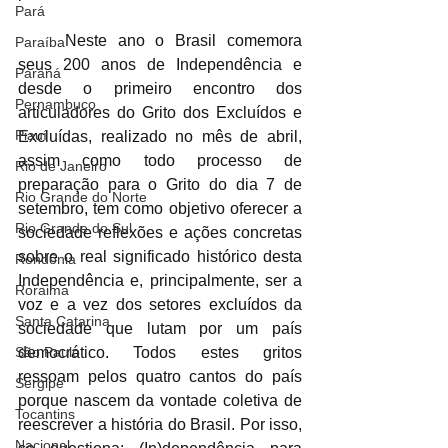
Pará
	Neste ano o Brasil comemora 
Paraíba
seus 200 anos de Independência e 
Paraná
desde o primeiro encontro dos 
Pernambuco
articuladores do Grito dos Excluídos e 
Piauí
Excluídas, realizado no mês de abril, 
assim como todo processo de 
Rio de Janeiro
preparação para o Grito do dia 7 de 
Rio Grande do Norte
setembro, tem como objetivo oferecer a 
Rio Grande do Sul
sociedade reflexões e ações concretas 
sobre o real significado histórico desta 
Rondônia
Independência e, principalmente, ser a 
Roraima
voz e a vez dos setores excluídos da 
Santa Catarina
sociedade que lutam por um país 
São Paulo
democrático. Todos estes gritos 
ressoam pelos quatro cantos do país 
Sergipe
porque nascem da vontade coletiva de 
Tocantins
reescrever a história do Brasil. Por isso, 
Nacional