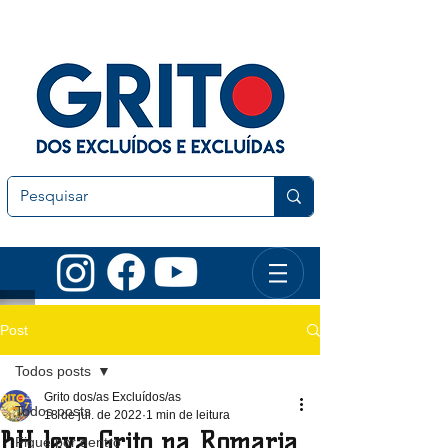
Post
Todos posts
Grito dos/as Excluídos/as
Todos posts
18 de jul. de 2022
1 min de leitura
BH leva Grito na Romaria
Fique por dentro