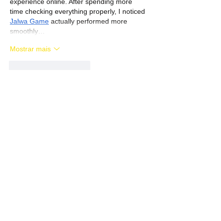
experience online. After spending more 
time checking everything properly, I noticed 
Jalwa Game
 actually performed more 
smoothly…
Mostrar mais
Curtir
Responder
قناة الأخ حمزة
18 de nov. de 2025
best iptv
Elevate your entertainment with 
4K IPTV streaming that brings sports, 
movies, and TV shows to life with vivid 
detail.
best iptv
abonnement iptv
tung tung tung sahur
tung tung tung sahur
tung tung tung sahur
tung tung tung sahur
tung tung tung sahur
tung tung tung sahur