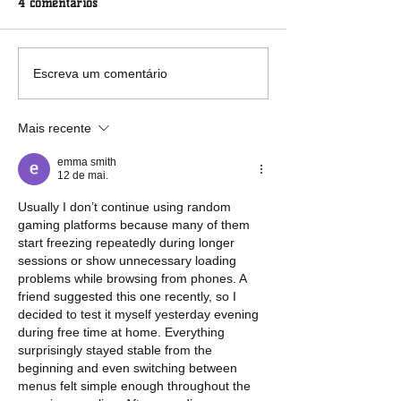
4 comentários
O Grito Profético das
AVALANCHE DE
Escreva um comentário
Marias
E IMAGENS EX
O GRITO DOS EXC
Mais recente
EXCLUÍDAS 2023
emma smith
12 de mai.
Usually I don’t continue using random 
gaming platforms because many of them 
start freezing repeatedly during longer 
sessions or show unnecessary loading 
problems while browsing from phones. A 
friend suggested this one recently, so I 
decided to test it myself yesterday evening 
during free time at home. Everything 
surprisingly stayed stable from the 
beginning and even switching between 
menus felt simple enough throughout the 