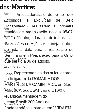
dos Mártires
Ecos do Grito
Acre
	Articuladores/as do Grito dos 
Excluídos e Excluídas de Belo 
Alagoas
Horizonte/MG realizaram a primeira 
Amapá
reunião de organização no dia 05/07. 
Amazonas
No encontro, foram definidas as 
Comissões de Ações e planejamento e 
Bahia
definida a data para a realização do 
Ceará
Seminário em Preparação para o Grito, 
Distrito Federal
que será dia 06 de agosto. 
Espírito Santo
	Representantes dos articuladores 
Goiás
participaram da ROMARIA DOS 
Maranhão
MÁRTIRES DA CAMINHADA, em São 
Mato Grosso
Félix do Araguaia/MT, no dia 16/07, 
levando a mensagem do 
Mato Grosso do Sul
Lema: Brasil: 200 Anos de 
Minas Gerais
(In)dependência para quem? VIDA EM 