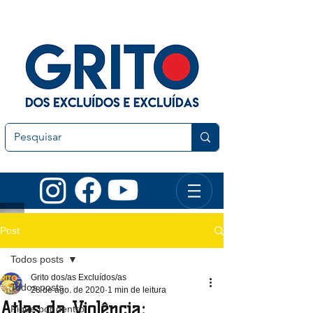
Post
Todos posts
Grito dos/as Excluídos/as
Todos posts
28 de ago. de 2020
1 min de leitura
Atlas da Violência:
Fique por dentro