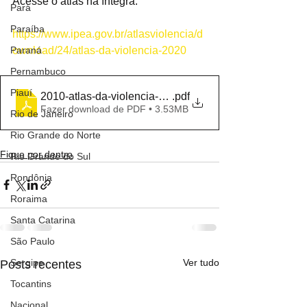
Acesse o atlas na íntegra:
Pará
Paraíba
https://www.ipea.gov.br/atlasviolencia/d
ownload/24/atlas-da-violencia-2020
Paraná
Pernambuco
Piauí
2010-atlas-da-violencia-2020
.pdf
Fazer download de PDF • 3.53MB
Rio de Janeiro
Rio Grande do Norte
Fique por dentro
Rio Grande do Sul
Rondônia
Roraima
Santa Catarina
São Paulo
Ver tudo
Sergipe
Posts recentes
Tocantins
Nacional