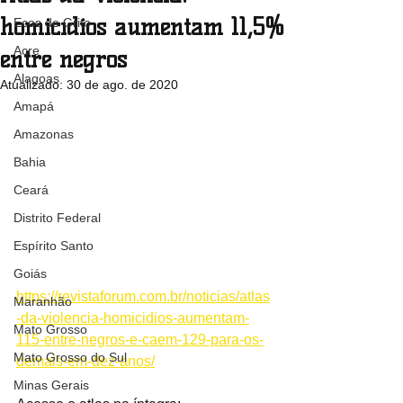
homicídios aumentam 11,5%
Ecos do Grito
Acre
entre negros
Alagoas
Atualizado:
30 de ago. de 2020
Amapá
Amazonas
Bahia
Ceará
Distrito Federal
Espírito Santo
Goiás
https://revistaforum.com.br/noticias/atlas
Maranhão
-da-violencia-homicidios-aumentam-
Mato Grosso
115-entre-negros-e-caem-129-para-os-
Mato Grosso do Sul
demais-em-dez-anos/
Minas Gerais