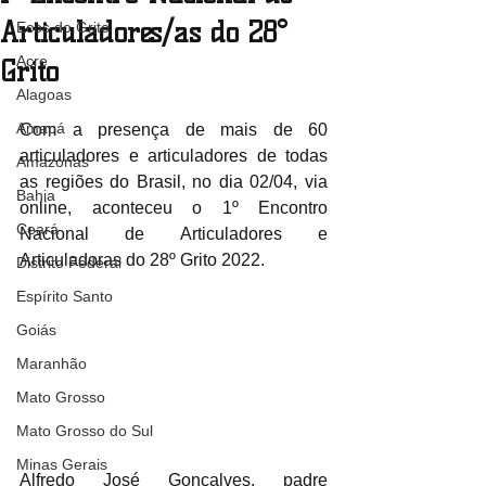
Articuladores/as do 28°
Ecos do Grito
Acre
Grito
Alagoas
Amapá
Com a presença de mais de 60 
articuladores e articuladores de todas 
Amazonas
as regiões do Brasil, no dia 02/04, via 
Bahia
online, aconteceu o 1º Encontro 
Ceará
Nacional de Articuladores e 
Articuladoras do 28º Grito 2022. 
Distrito Federal
Espírito Santo
Goiás
Maranhão
Mato Grosso
Mato Grosso do Sul
Minas Gerais
Alfredo José Gonçalves, padre 