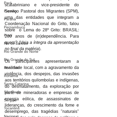
Pará
scalabriniano e vice-presidente do 
Serviço Pastoral dos Migrantes (SPM), 
Paraíba
uma das entidades que integram a 
Paraná
Coordenação Nacional do Grito, falou 
Pernambuco
sobre  o Lema do 28º Grito: BRASIL: 
Piauí
200 anos de (in)dependência. Para 
quem? (
Veja a íntegra da apresentação 
Rio de Janeiro
no final da matéria
).
Rio Grande do Norte
Rio Grande do Sul
Os participantes apresentaram a 
realidade local, com a agravamento da 
Rondônia
violência, dos despejos, das invasões 
Roraima
aos territórios quilombolas e indígenas, 
Santa Catarina
do desmatamento, da exploração por 
São Paulo
parte de mineradoras e empresas de 
energia eólica, de assassinatos de 
Sergipe
lideranças, do crescimento da fome e 
Tocantins
desemprego, das tragédias "naturais" 
Nacional