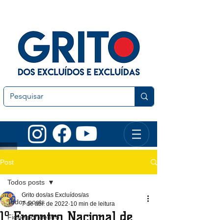
Post
Todos posts
Grito dos/as Excluídos/as
Todos posts
7 de abr. de 2022
10 min de leitura
1º Encontro Nacional de
Fique por dentro