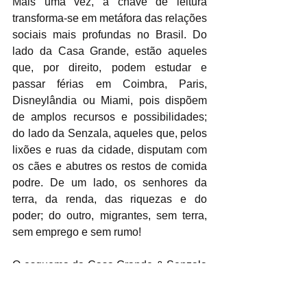
Mais uma vez, a chave de leitura 
transforma-se em metáfora das relações 
sociais mais profundas no Brasil. Do 
lado da Casa Grande, estão aqueles 
que, por direito, podem estudar e 
passar férias em Coimbra, Paris, 
Disneylândia ou Miami, pois dispõem 
de amplos recursos e possibilidades; 
do lado da Senzala, aqueles que, pelos 
lixões e ruas da cidade, disputam com 
os cães e abutres os restos de comida 
podre. De um lado, os senhores da 
terra, da renda, das riquezas e do 
poder; do outro, migrantes, sem terra, 
sem emprego e sem rumo!
O esquema da Casa Grande & Senzala 
também se revela das profundadas 
desigualdades sociais que marcam o 