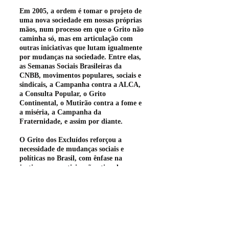
Em 2005, a ordem é tomar o projeto de
uma nova sociedade em nossas próprias
mãos, num processo em que o Grito não
caminha só, mas em articulação com
outras iniciativas que lutam igualmente
por mudanças na sociedade. Entre elas,
as Semanas Sociais Brasileiras da
CNBB, movimentos populares, sociais e
sindicais, a Campanha contra a ALCA,
a Consulta Popular, o Grito
Continental, o Mutirão contra a fome e
a miséria, a Campanha da
Fraternidade, e assim por diante.
O Grito dos Excluídos reforçou a
necessidade de mudanças sociais e
políticas no Brasil, com ênfase na
justiça e na participação ativa da
população. A mobilização evidenciou a
força da sociedade civil organizada e
sua capacidade de influenciar o debate
público e pressionar por políticas mais
justas e inclusivas.