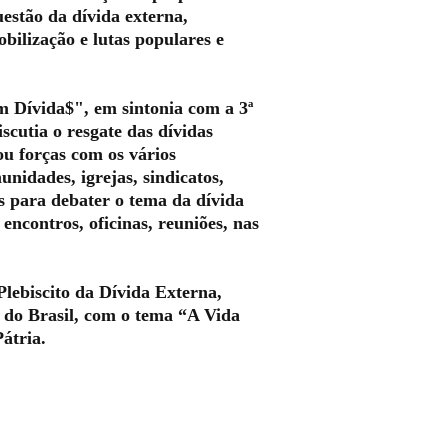
uestão da dívida externa,
bilização e lutas populares e
m Dívida$", em sintonia com a 3ª
scutia o resgate das dívidas
ou forças com os vários
nidades, igrejas, sindicatos,
os para debater o tema da dívida
encontros, oficinas, reuniões, nas
Plebiscito da Dívida Externa,
a do Brasil, com o tema “A Vida
átria.