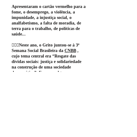
Apresentaram o cartão vermelho para a
fome, o desemprego, a violência, a
impunidade, a injustiça social, o
analfabetismo, a falta de moradia, de
terra para o trabalho, de políticas de
saúde...
🙋🏽‍♀️Neste ano, o Grito juntou-se à 3ª
Semana Social Brasileira da
CNBB
,
cujo tema central era “Resgate das
dívidas sociais: justiça e solidariedade
na construção de uma sociedade
democrática”. E como subtemas:
economia e sociedade a serviço da vida,
e a política e cultura como instrumentos
para a construção da cidadania.